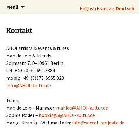
[:de]Afrikafestival[:]
Zum
Su
Vive-l-afrique
Menü
English
Français
Deutsch
Inhalt
na
springen
Kontakt
AHOI artists & events & tunes
Mahide Lein & friends
Solmsstr. 7, D-10961 Berlin
tel: +49-(0)30-691.3384
mobil: +49-(0)175-5955.028
info@AHOI-kultur.de
Team:
Mahide Lein – Manager:
mahide@AHOI-kultur.de
Sophie Röder –
booking5@AHOI-kultur.de
Marga-Renata – Webmasterin:
info@saccol-projekte.de