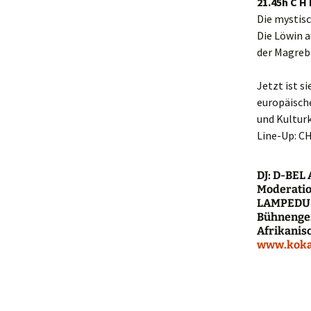
21.45h C H 
Die mystis
Die Löwin a
der Magreb-
Jetzt ist s
europäische
und Kulturk
Line-Up: CH
DJ: D-BEL 
Moderatio
LAMPEDUSA
Bühnenges
Afrikanis
www.koka