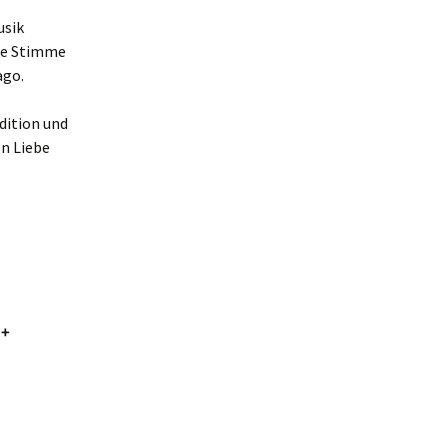
usik
ste Stimme
ago.
adition und
on Liebe
 +