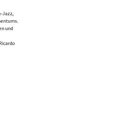
n-Jazz,
nentums.
ben und
Ricardo