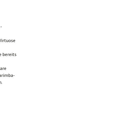
-
Virtuose
 bereits
rare
Marimba-
n.