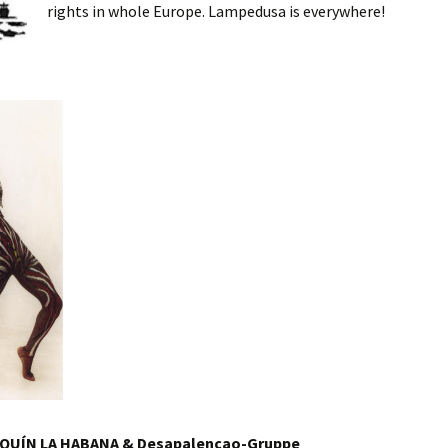
rights in whole Europe. Lampedusa is everywhere!
AQUÍN LA HABANA & Desapalencao-Gruppe